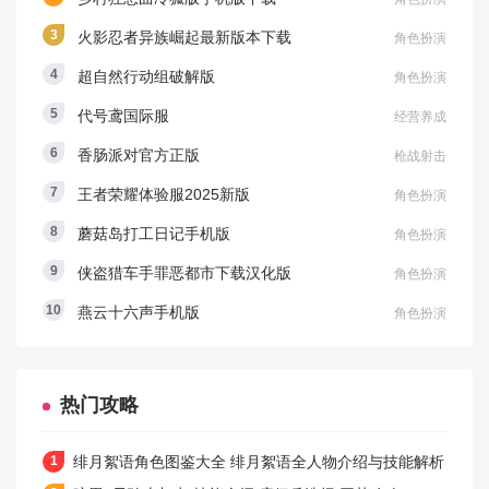
火影忍者异族崛起最新版本下载
角色扮演
超自然行动组破解版
角色扮演
代号鸢国际服
经营养成
香肠派对官方正版
枪战射击
王者荣耀体验服2025新版
角色扮演
蘑菇岛打工日记手机版
角色扮演
侠盗猎车手罪恶都市下载汉化版
角色扮演
燕云十六声手机版
角色扮演
热门攻略
绯月絮语角色图鉴大全 绯月絮语全人物介绍与技能解析