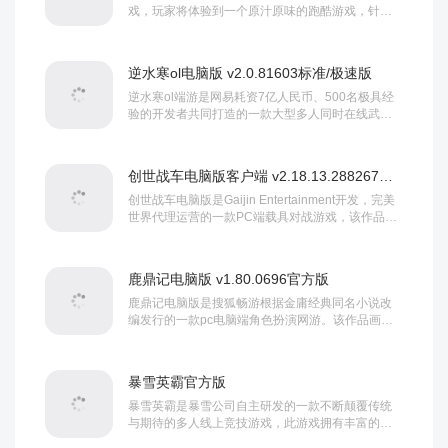
戏，玩家将体验到一个原汁原味的跑酷游戏，针对
热情玩家提出的功能限制问题，游戏将保证这次的
测试开放大部分功能，在测试期间，游戏将不会出
现重大bug事件，创天互娱会对玩家提出...
逆水寒ol电脑版 v2.0.81603标准/极速版
逆水寒ol端游是网易耗资7亿人民币、500名极具经
验的开发者共同打造的一款大型多人同时在线武侠
MMORPG游戏，该游戏以“会呼吸的江湖”为主题，
你能真切的感受到这是一个活着的世界，因为场景
里的桌椅、古琴等大部分物件都可...
创世战车电脑版客户端 v2.18.13.288267官方版
创世战车电脑版是Gaijin Entertainment开发，完美
世界代理运营的一款PC端载具对战游戏，该作品采
用Hammer引擎制作，其中，画面细节刻画的十分突
出，战车机体纹理、破环的画面真实震撼，配以3D
逼真恢弘的画面，给你全新载具动作射击...
鹿鼎记电脑版 v1.80.0696官方版
鹿鼎记电脑版是搜狐畅游根据金庸经典同名小说改
编发行的一款pc电脑端角色扮演网游。该作品画面
精美清爽，场景绚丽细致，蠢萌的动画风格人物建
模将带你进入全新的奇幻世界。作为小说改编的游
戏，丰富的剧情也是本作的一大亮...
暴雪英霸官方版
暴雪英霸是暴雪公司自主研发的一款不断颠覆传统
与期待的多人线上竞技游戏，此游戏拥有丰富的英
雄系统，独特的战场机制，以及支持自定义装备，