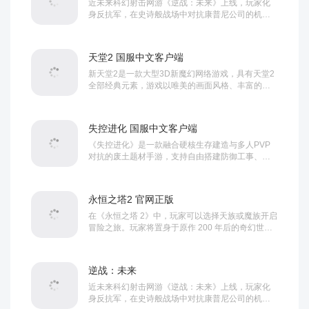
近未来科幻射击网游《逆战：未来》上线，玩家化
身反抗军，在史诗般战场中对抗康普尼公司的机械
军团与变异生物。通过震撼的视觉设计和沉浸式体
验，打造紧张刺激的未来战争世界，游戏核心玩法
融合机甲战斗和多人合作PVE，提供免费...
天堂2 国服中文客户端
新天堂2是一款大型3D新魔幻网络游戏，具有天堂2
全部经典元素，游戏以唯美的画面风格、丰富的史
诗内容、规模宏大的3D攻城战、独特的魔神幻化PK
等玩法受到关注。并提出以幻化玩法为核心的新魔
幻网游概念，从幻视觉、幻玩法、...
失控进化 国服中文客户端
《失控进化》是一款融合硬核生存建造与多人PVP
对抗的废土题材手游，支持自由搭建防御工事、动
态天气交互与无付费数值碾压的公平竞技。体验真
实物理破坏、领地争夺与多路径成长，在危机四伏
的开放世界中用策略与操作赢得...
永恒之塔2 官网正版
在《永恒之塔 2》中，玩家可以选择天族或魔族开启
冒险之旅。玩家将置身于原作 200 年后的奇幻世
界，在超过前作 35 倍规模的地图中全地图无缝飞
行，于云端翱翔、深海探秘。可以在捏人系统的帮
助下，从发丝到脚趾以 200 多种部...
逆战：未来
近未来科幻射击网游《逆战：未来》上线，玩家化
身反抗军，在史诗般战场中对抗康普尼公司的机械