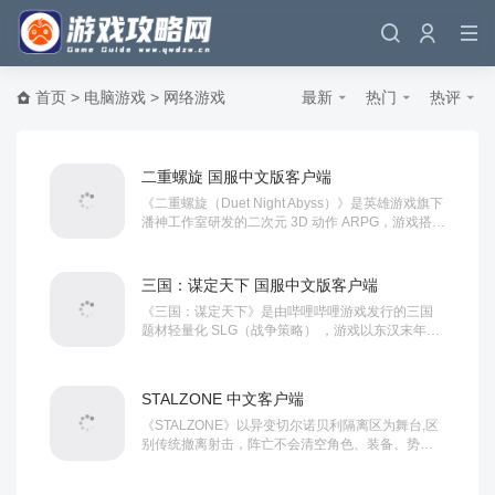
首页
>
电脑游戏
>
网络游戏
最新
热门
热评
二重螺旋 国服中文版客户端
《二重螺旋（Duet Night Abyss）》是英雄游戏旗下
潘神工作室研发的二次元 3D 动作 ARPG，游戏搭建
了魔法与蒸汽机械交融的阿特拉西亚幻想大陆，围
绕双主角展开双线剧情：身为狩月人的男主追查神
秘的 “螺旋” 诅咒，被诅咒的贵族...
三国：谋定天下 国服中文版客户端
《三国：谋定天下》是由哔哩哔哩游戏发行的三国
题材轻量化 SLG（战争策略） ，游戏以东汉末年三
国乱世为核心背景，依托赛季制沙盘大世界打造阵
营对抗、城池经营、武将养成等内容，主打低肝
度、公平竞技、多元职业搭配，摒弃传统 SL...
STALZONE 中文客户端
《STALZONE》以异变切尔诺贝利隔离区为舞台,区
别传统撤离射击，阵亡不会清空角色、装备、势力
等长期养成，仅本局搜刮物资存在丢失风险。游戏
搭载超 50 小时电影主线、200 余种写实枪械改装，