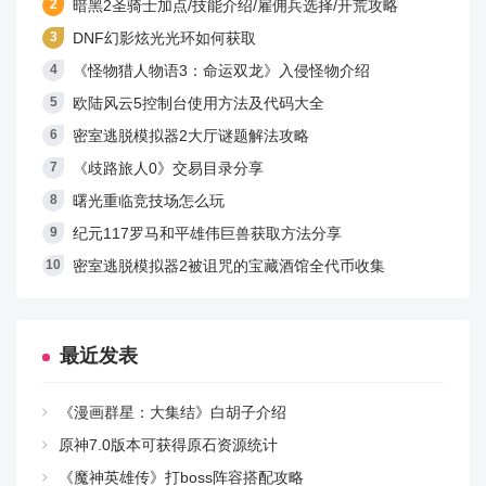
暗黑2圣骑士加点/技能介绍/雇佣兵选择/开荒攻略
DNF幻影炫光光环如何获取
《怪物猎人物语3：命运双龙》入侵怪物介绍
欧陆风云5控制台使用方法及代码大全
密室逃脱模拟器2大厅谜题解法攻略
《歧路旅人0》交易目录分享
曙光重临竞技场怎么玩
纪元117罗马和平雄伟巨兽获取方法分享
密室逃脱模拟器2被诅咒的宝藏酒馆全代币收集
最近发表
《漫画群星：大集结》白胡子介绍
原神7.0版本可获得原石资源统计
《魔神英雄传》打boss阵容搭配攻略