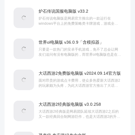
玩家可以探索十几个各具特色的战场，体验丰富多
元的目标、游戏设计与主题风格。...
炉石传说国服电脑版 v33.2
炉石传说电脑版是网易官方推出的一款运行在
windows平台上的免费策略类卡牌游戏，游戏全称
也叫做炉石传说魔兽英雄传，该游戏以魔兽世界为
背景，玩家们可以选择扮演魔兽争霸系列中的九大
英雄之一，轮流从他们自己组合而成的套...
世界ol电脑版 v36.0.9「含模拟器」
只要是一款热门的安卓手机游戏，免不了总会让网
友们追问有没有电脑版的，而世界ol电脑版也是在这
种情况下诞生的，它是一款通过模拟器而实现的pc
游戏，玩家可以选择四个职业，法师，侠客，战
士，修真，但当玩家到达了50级的时候就可以转...
大话西游2免费版电脑版 v2024.09.14官方版
面对昂贵的游戏点卡费用，使众多热爱新大话西游2
的玩家颇为头疼，为此大话西游官方推出了大话西
游2免费版，该游戏延续新大话西游2经典剧情和玩
法，但采用全新免费模式，不需要消耗点卡，道
具、游戏币投放，零门槛生产职业，玩家们不...
大话西游2经典版电脑版 v3.0.258
大话西游2经典版是网易团队延续大话西游2之后的
又一款经典回合制网游巨作，也是大话西游2的升级
换代之作，游戏提供一个广阔的开放世界供玩家探
索，包括各种风景名胜、奇异的地点、神秘的副本
等，玩家可以自由选择前往的地方...