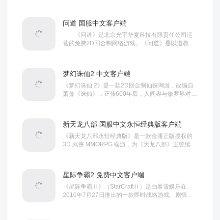
军团与变异生物。通过震撼的视觉设计和沉浸式体
验，打造紧张刺激的未来战争世界，游戏核心玩法
融合机甲战斗和多人合作PVE，提供免费...
问道 国服中文客户端
《问道》是北京光宇华夏科技有限责任公司运
营的免费2D回合制网络游戏。《问道》是以道教文
化为切入点，以《道德经》《庄子》中的人物为衍
生，用幽默搞笑的工笔画风格再现了道家风骨的回
合制网游。...
梦幻诛仙2 中文客户端
《梦幻诛仙 2》是一款2D回合制仙侠网游，改编自
萧鼎《诛仙》，正传600年后，人间界与修罗界对
立、十大门派纷争再起。采用EPARCH HD引擎，画
面清新国风，支持微重力飞行与粒子特效，配置要
求低、长期运营至今。...
新天龙八部 国服中文永恒经典版客户端
《新天龙八部永恒经典版》是一款金庸正版授权的
3D 武侠 MMORPG 端游，为《天龙八部》正统续
作，是区别于怀旧服的官方主流经典服。游戏以宋
辽纷争为背景，沿用原著剧情与人物，采用
CycloneⅣ 引擎打造 “武侠浪漫美学”，画面...
星际争霸2 免费中文客户端
《星际争霸Ⅱ》（StarCraftⅡ）是由暴雪娱乐在
2010年7月27日推出的一款即时战略游戏。剧情上
延续了《星际争霸》初代作品的剧情和世界观，保
留了一些《星际争霸》的兵种与建筑，同时一些兵