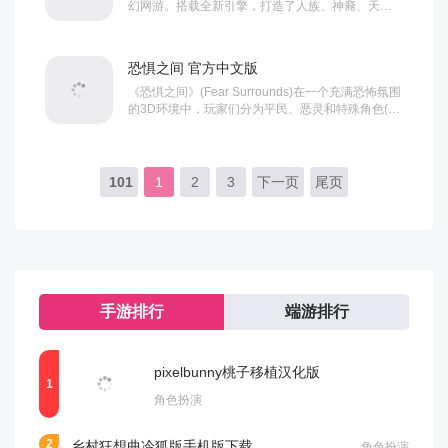
幻网游。搭载全新引擎，打造了人族、神裔、天脉
以及苍祇四大种族概念并衍生24大个性职业，同时
将上古大战、种族争斗、自创剧情、时空战场融入
其中。...
恐惧之间 官方中文版
《恐惧之间》(Fear Surrounds)在一个充满恐怖氛围
的3D环境中，玩家们分为平民、恶灵和特殊角色(如
牧师)等不同身份。游戏的目标是平民需要完成指定
任务并找出恶灵，而恶灵则需要杀光所有人或误导
平民，以达成自己的胜利条件...
101
1
2
3
下一页
尾页
手游排行
端游排行
pixelbunny桃子移植汉化版
角色扮演
乡村狂想曲冷狐版手机版下载
角色扮演