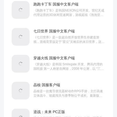
支持最多五人小队，配备同战力全...
跑跑卡丁车 国服中文客户端
《跑跑卡丁车》是韩国NEXON公司开发、世纪天成
代理运营的3D休闲竞速网游，游戏延续《泡泡堂》
经典Q版角色，以“繁荣山丘”为世界观，主打全民漂
移核心玩法。上线后迅速风靡全国，2006年同时在
线突破70万，成为一代人的青春竞速...
七日世界 国服中文客户端
《七日世界》是一款超自然开放世界生存建造游
戏，游戏背景设定于“星尘”灾难后的末日世界，这种
神秘外星物质引发科技爆炸，也让万物畸变、文明
崩塌。玩家扮演对星尘有抗性的“超越者”，在256平
方公里的超大无缝地图中求生，...
穿越火线 国服中文客户端
《穿越火线》是韩国 Smilegate 开发、腾讯代理的
国民级 第一人称射击网游，2008 年公测，以 “三亿
鼠标的枪战梦想” 成为一代人的青春记忆以两大佣兵
组织 保卫者与 潜伏者 的对抗为背景。玩家扮演佣
兵，在全球各地战场展开...
晶核 国服客户端
晶核是一款魔导朋克题材动作RPG手游，主打高速
立体战斗、箱庭闯关与赛季制公平成长。最新版本
上线《尼尔：机械纪元》联动，新增角色2B、专属
副本“废弃工厂”及限定外观，还原原作战斗风格与音
乐。游戏取消付费战力道具，支持...
逆战：未来 PC正版