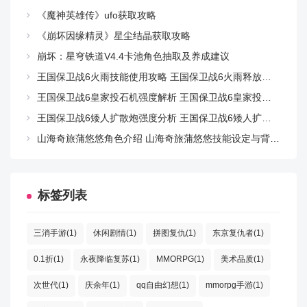
《魔神英雄传》ufo获取攻略
《崩坏因缘精灵》星尘结晶获取攻略
崩坏：星穹铁道V4.4卡池角色抽取及养成建议
王国保卫战6火雨技能使用攻略 王国保卫战6火雨释放技巧与实战应用
王国保卫战6皇家投石机强度解析 王国保卫战6皇家投石机实战效果与使用技巧
王国保卫战6矮人扩散炮强度分析 王国保卫战6矮人扩散炮实战表现与搭配策略
山海奇旅蒲悠悠角色介绍 山海奇旅蒲悠悠技能设定与背景故事解析
标签列表
三消手游(1)
休闲剧情(1)
拼图复仇(1)
东京复仇者(1)
0.1折(1)
永夜降临复苏(1)
MMORPG(1)
美术品质(1)
次世代(1)
庆余年(1)
qq自由幻想(1)
mmorpg手游(1)