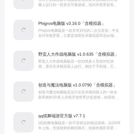
脑上运行的一款音乐节奏游戏，也叫作世界彩色舞
台feat初音未来、世界计划、世界计划多彩舞台等
等，不仅拥有细腻且高品质的美术风格，还收录了
大量的人气曲目，让游戏在推出时就...
Phigros电脑版 v3.16.0「含模拟器」
Phigros电脑版是一款非常好玩的二次元音游，中文
名叫菲格罗斯，主要是借助安卓模拟器而在pc端上
运行的，这款游戏是通过B站发起的，因此整个的画
面风格充满了二次元元素，里面的游戏人物全都是
好看的动漫人物，在玩法上采用了点击...
野蛮人大作战电脑版 v1.0.635「含模拟器」
野蛮人大作战电脑版是一款IO类多人竞技对抗游
戏，需在安卓模拟器上运行。相比于手机端，它不
但能最大程度上缓解了大家常常因为手机性能不
足、电量过低和兼容性差等问题，而且更叫宽广的
界面视距、更叫清晰的游戏的分辨率调...
创造与魔法电脑版 v1.0.0790「含模拟器」
创造与魔法电脑版是运行在安卓模拟器上的一款全
新风格的3D多人在线开放世界沙盒游戏，由英雄互
娱代理发行。创造与魔法主打经营、养成为核心，
基于最真实的3D画风和多项领先技术匠心打造，清
新原始的恢弘画面场景构建，山川秀...
qq炫舞端游官方版 v7.7.1
QQ炫舞电脑版是一款不容错过的精品游戏，自2008
年上线，凭借新鲜的舞蹈模式，炫丽的视听享受，
丰富的个性化功能，以及与QQ融合的交友系统，成