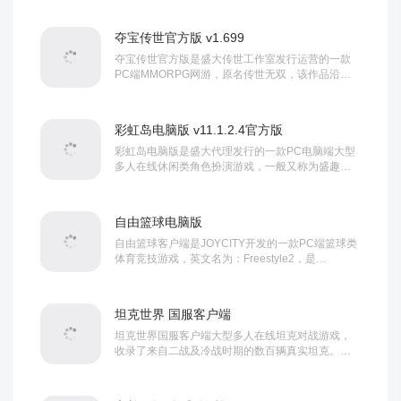
为当时音舞类游戏的主要代表。虽时隔多年，该游
戏在线人数依然相当庞大，在这里，你能聆听海...
夺宝传世官方版 v1.699
夺宝传世官方版是盛大传世工作室发行运营的一款
PC端MMORPG网游，原名传世无双，该作品沿用
2.5D画面风格，其中，画面简约清爽，场景华丽庞
大。游戏剧情围绕三界大乱，一些人类掌握了学习
各种修炼、技能的方法展开，在这里，玩家将扮演...
彩虹岛电脑版 v11.1.2.4官方版
彩虹岛电脑版是盛大代理发行的一款PC电脑端大型
多人在线休闲类角色扮演游戏，一般又称为盛趣彩
虹岛电脑版，因为其公司由盛大改为了盛趣。该游
戏本身精美的画面、丰富多样的玩法都吸引了不少
的玩家前来游玩，整个游戏的画面...
自由篮球电脑版
自由篮球客户端是JOYCITY开发的一款PC端篮球类
体育竞技游戏，英文名为：Freestyle2，是
《Freestyle》系列第二代作品，其中文国服版由世
纪天成代理运营。游戏画面采用细腻的3D卡通写实
风格制作，其中，人物投篮、移动等动作生动细...
坦克世界 国服客户端
坦克世界国服客户端大型多人在线坦克对战游戏，
收录了来自二战及冷战时期的数百辆真实坦克。玩
家可驾驶不同国家的坦克参与15v15团队战斗，体验
战术配合与装甲对抗。游戏包含历史战役、随机战
斗等模式，兼具写实操作与战略...