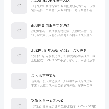
恐鬼症 免安装绿色中文版
《恐鬼症》合作探索和调查闹鬼地点为主题，玩家
需要选择一个角色加入调查团队，每个角色都有自
己独特的技能和特点。游戏通过其丰富的角色选
择、多样的设备与工具、以及不断变化的幽灵类
型，为玩家提供了一个充满挑战和紧张...
战舰世界 国服中文客户端
战舰世界是一款战争题材的第三人称载具射击游
戏，游戏中玩家将会操控史上各国著名战舰鏖战大
洋，重现二战世界大型海战实景。游侠网分享战舰
世界下载，玩家需每人驾驶一艘战舰与其他11名玩
家随机组成一支队伍，与另一支队伍在...
北凉悍刀行电脑版 安卓版「含模拟器」
北凉悍刀行电脑版是基于安卓模拟器而实现的一款
正版授权3DMMORPG手游，它相比于手机端版本，
不仅拥有流畅的运行速率和宽广的视距特征，还在
很大程度的缓解了众多用户因没有优质的WIFI环境
或月末流量不够用等原因所造成的无...
边境 官方中文版
边境是一款太空背景第一人称射击多人对战游戏，
带来了无重力战术射击的独特体验。游侠网分享边
境下载，游戏以近未来逼真的太空为战场，以无重
力移动和射击为特色，支持武器改装自定义，与你
的团队制定最佳作战策略取得对战胜利...
诛仙 国服中文客户端
《诛仙》是由完美世界自主研发的3D MMORPG玄