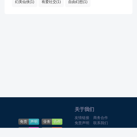
幻美仙侠(1)
有爱社交(1)
自由幻想(1)
关于我们
友情链接
商务合作
免责
声明
业务
合作
免责声明
联系我们
下载
帮助
问题
反馈
Theme By
游戏猫
合作QQ:369-