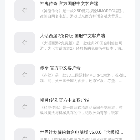
种被赋予了新的技能，一些兵种被淘汰或...
神鬼传奇 官方国服中文客户端
《神鬼传奇》是一款2.5D魔幻探险MMORPG端游，
改编自同名电影。游戏以东西方神话交融为背景，
玩家扮演探险者，深入亚特兰蒂斯、金字塔、秦始
皇陵等神秘遗迹，寻找众神散落的灵魂，对抗邪恶
势力。采用Cube Engine引擎，画面写实、...
大话西游2免费版 国服中文客户端
《大话西游2免费版》是一款经典2D回合制仙侠网
游，为《大话西游2》经典版的免费衍生版本，独立
运营、数据不互通。游戏以东方神话与西游故事为
背景，延续“人、仙、魔、鬼”四大种族设定，主打免
费游玩、道具收费模式，客户端兼...
赤壁 官方中文客户端
《赤壁》是一款3D三国题材MMORPG端游，游戏以
魏、蜀、吴三国争霸为背景，还原官渡、赤壁、夷
陵等经典战役，玩家化身武将，投身乱世征战。采
用自研3D引擎，画面写实古雅，支持千人同屏国
战，是国产三国网游标杆之作。...
精灵传说 官方中文客户端
《精灵传说》是一款欧式清新萌系回合制端游，游
戏以魔法与机械共存的中世纪欧洲为背景，玩家扮
演精灵训练师，在亚尔迪诺大陆展开冒险，核心是
精灵养成、庄园经营和策略战斗，画风Q萌治愈，主
打轻松休闲、绿色公平的回合制体验。...
世界计划缤纷舞台电脑版 v6.0.0「含模拟器」
世界计划缤纷舞台电脑版是借助安卓模拟器而在电