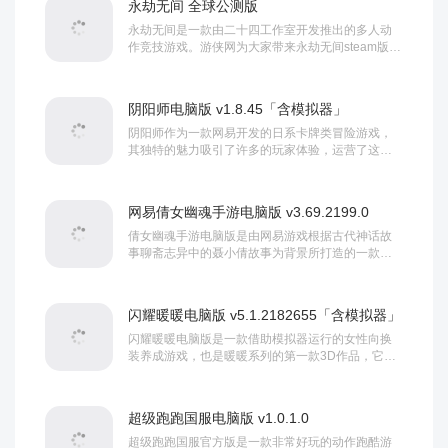
永劫无间 全球公测版
永劫无间是一款由二十四工作室开发推出的多人动
作竞技游戏。游侠网为大家带来永劫无间steam版下
载，全自由地图交互和充满无穷可能的飞索系统，
带来独一无二的60人生存竞技，成为唯一的赢家。...
阴阳师电脑版 v1.8.45「含模拟器」
阴阳师作为一款网易开发的日系卡牌类冒险游戏，
其独特的魅力吸引了许多的玩家体验，运营了这么
多年依然有着许多玩家在玩，足以证明了这款游戏
的好玩程度，因此小编给大家带来这款阴阳师电脑
版，此版本需要借助模拟器运行。...
网易倩女幽魂手游电脑版 v3.69.2199.0
倩女幽魂手游电脑版是由网易游戏根据古代神话故
事聊斋志异中的聂小倩故事为背景所打造的一款
MMORPG游戏，各位玩家们在游戏中可以选择多个
不同的职业角色进行体验，如射手、甲士、刀客、
侠客、方士、医师等，每个职业都有着...
闪耀暖暖电脑版 v5.1.2182655「含模拟器」
闪耀暖暖电脑版是一款借助模拟器运行的女性向换
装养成游戏，也是暖暖系列的第一款3D作品，它将
延续前作的日漫唯美画风，玩家将在游戏中扮演追
寻星光舞台的少女，在追寻时尚的过程中，通过不
同的装扮搭配挑战，获得高分搭配，最终成...
超级跑跑国服电脑版 v1.0.1.0
超级跑跑国服官方版是一款非常好玩的动作跑酷游