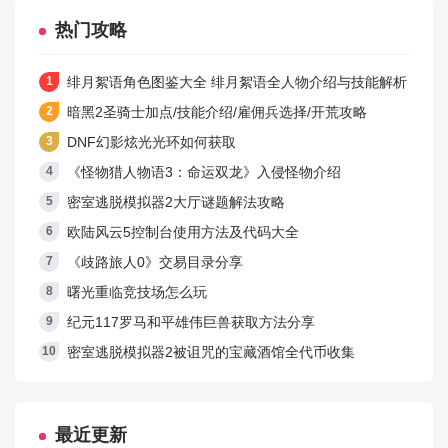
热门攻略
绯月絮语角色图鉴大全 绯月絮语全人物介绍与技能解析
暗黑2圣骑士加点/技能介绍/雇佣兵选择/开荒攻略
DNF幻影炫光光环如何获取
《怪物猎人物语3：命运双龙》入侵怪物介绍
密室逃脱模拟器2大厅谜题解法攻略
欧陆风云5控制台使用方法及代码大全
《歧路旅人0》交易目录分享
曙光重临竞技场怎么玩
纪元117罗马和平雄伟巨兽获取方法分享
密室逃脱模拟器2被诅咒的宝藏酒馆全代币收集
最近更新