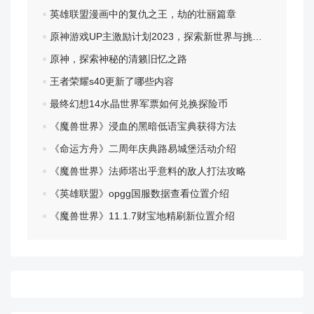
英雄联盟漫画中的复仇之王，劫的壮丽篇章
迅雷网盘下载
下载
原神游戏UP主激励计划2023，探索新世界与挑战自我
原神，探索神秘的清籁旧忆之路
电脑版下载
下载
王者荣耀s40更新了哪些内容
最终幻想14水晶世界军票如何兑换探险币
《魔兽世界》浸血的黑暗低语宝典获得方法
《命运方舟》二周年庆典路易城堡活动介绍
《魔兽世界》法师塔出乎意料的敌人打法攻略
《英雄联盟》opgg国服数据查看位置介绍
《魔兽世界》11.1.7财宝地精刷新位置介绍