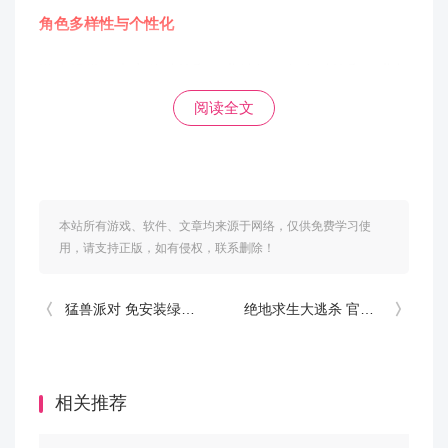
角色多样性与个性化
游戏提供了丰富的种族和职业选择，每个种族和职业都
有独特的背景故事、外观和技能。
阅读全文
强调社交与团队合作
本站所有游戏、软件、文章均来源于网络，仅供免费学习使
怀旧服不仅注重玩家之间的互动，还强调团队合作的重
用，请支持正版，如有侵权，联系删除！
要性。无论是通过组队完成副本、参与PvE或PvP战
斗，还是通过交易和合作构建游戏内的经济系统，社交
猛兽派对 免安装绿色正式版
绝地求生大逃杀 官方中文正式版
和团队合作都是游戏体验的核心部分，这促进了玩家之
间的交流和社区建设。
相关推荐
魔兽世界巫妖王之怒 国服中文客户端 下载
夸克网盘下载
下载