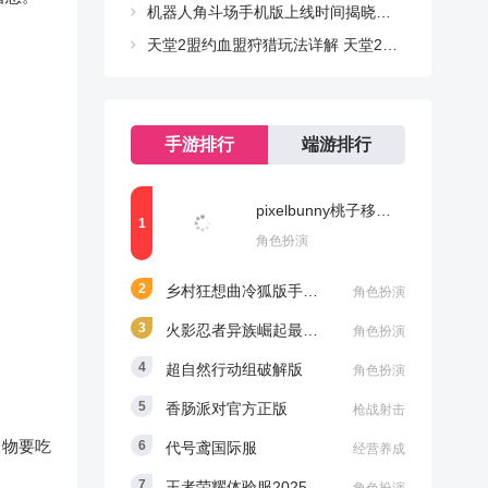
机器人角斗场手机版上线时间揭晓｜最新版本发布动态与预约入口
天堂2盟约血盟狩猎玩法详解 天堂2血盟狩猎活动流程与技巧指南
手游排行
端游排行
pixelbunny桃子移植汉化版
角色扮演
乡村狂想曲冷狐版手机版下载
角色扮演
火影忍者异族崛起最新版本下载
角色扮演
超自然行动组破解版
角色扮演
香肠派对官方正版
枪战射击
怪物要吃
代号鸢国际服
经营养成
王者荣耀体验服2025新版