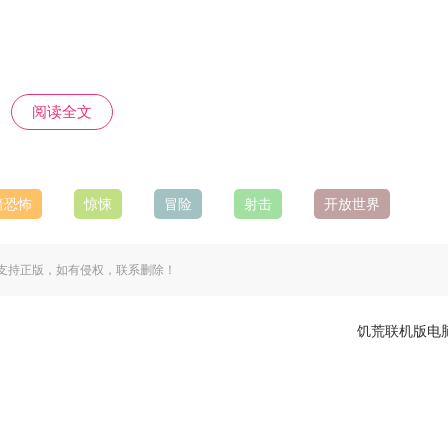
阅读全文
暗恐怖
惊悚
冒险
射击
开放世界
小木屋拿钥匙。
支持正版，如有侵权，联系删除！
匙。
饥荒联机版电