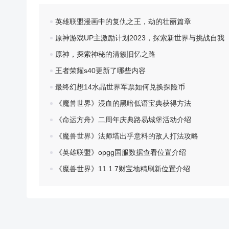
英雄联盟漫画中的复仇之王，劫的壮丽篇章
7、等Eugene上车后，推动绿杆启动火车（所有操纵杆
原神游戏UP主激励计划2023，探索新世界与挑战自我
原神，探索神秘的清籁旧忆之路
王者荣耀s40更新了哪些内容
8、火车开出去没多久就会遇到怪物火车Charles，熟悉
最终幻想14水晶世界军票如何兑换探险币
《魔兽世界》浸血的黑暗低语宝典获得方法
《命运方舟》二周年庆典路易城堡活动介绍
9、Charles吃掉Eugene后会离开，我们的蜘蛛岛探索
《魔兽世界》法师塔出乎意料的敌人打法攻略
《英雄联盟》opgg国服数据查看位置介绍
《魔兽世界》11.1.7财宝地精刷新位置介绍
四、火车强化
1、火车生命值：花费1个废料恢复火车10%生命。
2、速度提升：花费若干废料，增加火车最大前进和后退