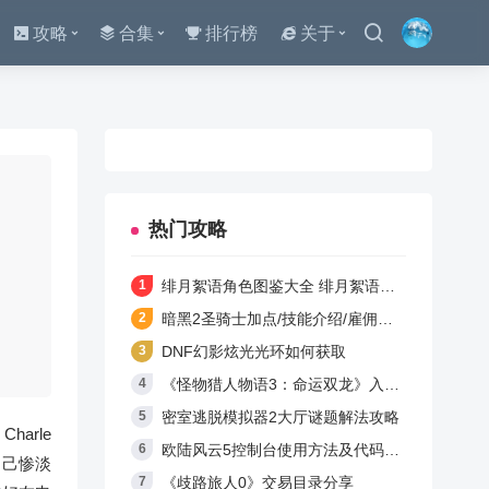
攻略
合集
排行榜
关于
热门攻略
绯月絮语角色图鉴大全 绯月絮语全人物介绍与技能解析
暗黑2圣骑士加点/技能介绍/雇佣兵选择/开荒攻略
DNF幻影炫光光环如何获取
《怪物猎人物语3：命运双龙》入侵怪物介绍
密室逃脱模拟器2大厅谜题解法攻略
arle
欧陆风云5控制台使用方法及代码大全
自己惨淡
《歧路旅人0》交易目录分享