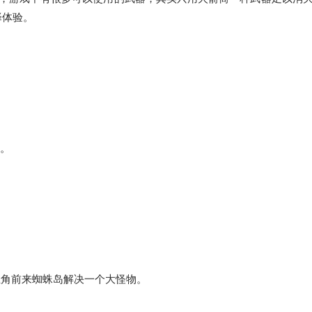
择体验。
单。
请主角前来蜘蛛岛解决一个大怪物。