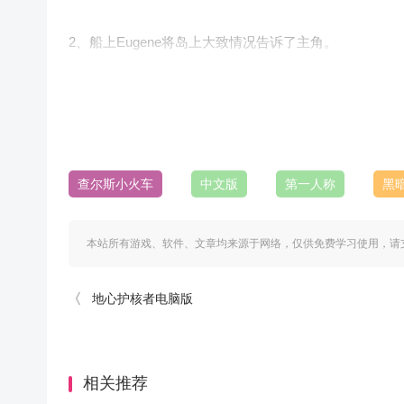
2、船上Eugene将岛上大致情况告诉了主角。
3、下船后Eugene提议先前往山上的火车棚。
查尔斯小火车
中文版
第一人称
黑
4、来到火车棚外发现门被锁上了，还需要前往不远处的
本站所有游戏、软件、文章均来源于网络，仅供免费学习使用，请
5、打开地图查看木屋位置，进入木屋拿到桌子上的金钥
地心护核者电脑版
6、回到火车棚，开门进去后登上火车检查一番。
相关推荐