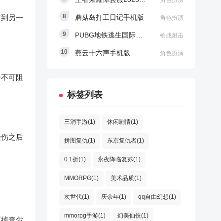
角色扮演
方到另一
蘑菇岛打工日记手机版
角色扮演
PUBG地铁逃生国际服2025最新版
枪战射击
燕云十六声手机版
角色扮演
个不可阻
标签列表
三消手游(1)
休闲剧情(1)
受伤之后
拼图复仇(1)
东京复仇者(1)
0.1折(1)
永夜降临复苏(1)
MMORPG(1)
美术品质(1)
次世代(1)
庆余年(1)
qq自由幻想(1)
mmorpg手游(1)
幻美仙侠(1)
灭掉查尔