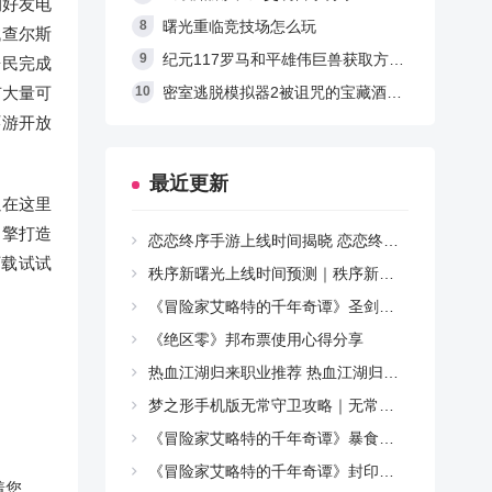
的好友电
曙光重临竞技场怎么玩
找查尔斯
纪元117罗马和平雄伟巨兽获取方法分享
居民完成
有大量可
密室逃脱模拟器2被诅咒的宝藏酒馆全代币收集
环游开放
最近更新
以在这里
引擎打造
恋恋终序手游上线时间揭晓 恋恋终序正式公测日期公布
下载试试
秩序新曙光上线时间预测｜秩序新曙光什么时候上线
《冒险家艾略特的千年奇谭》圣剑光耀之刃获得方法介绍
《绝区零》邦布票使用心得分享
热血江湖归来职业推荐 热血江湖归来零氪玩家首选职业指南
梦之形手机版无常守卫攻略｜无常守卫打法技巧与弱点解析
《冒险家艾略特的千年奇谭》暴食领主打法技巧分享
《冒险家艾略特的千年奇谭》封印施法者打法技巧分享
着您。