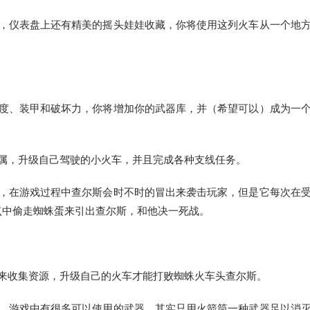
枪，仪表盘上还有精美的摇头娃娃收藏，你将使用这列火车从一个地
。
速度、装甲和破坏力，你将增加你的武器库，并（希望可以）成为一
属，升级自己驾驶的小火车，并且完成各种支线任务。
钟，在游戏过程中查尔斯会时不时的冒出来袭击玩家，但是它每次在
点中偷走蜘蛛蛋来引出查尔斯，和他决一死战。
来收集资源，升级自己的火车才能打败蜘蛛火车头查尔斯。
了，游戏中有很多可以使用的武器，其实只用火箭筒一种武器足以消