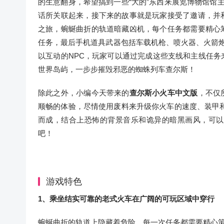
的生意翻身，希望搞到一些“大的”东西来展览博物馆馆主
话所关联起来，接下来的故事就是玩家接受了邀请，并
之旅，蜿蜒曲折的轨道暗藏凶机，每个任务都需要精心
任务，最后手机道具武器包括车载机枪、喷火器、火箭炮等，
以互动的NPC，玩家可以通过完成这些支线和主线任
世界岛屿，一步步摧毁邪恶的蜘蛛列车查尔斯！
除此之外，小编今天带来的
查尔斯小火车中文版
，不仅
顺畅的体验，尽情使用废料来升级你火车的速度、装甲
而成，结合上恐怖的背景音乐和诡异的暗黑画风，可以
吧！
游戏特色
1、乘坐结实可靠的老式火车在广阔的可玩区域中穿行
蜿蜒曲折的轨道上隐藏着危险，每一次任务都需要精心