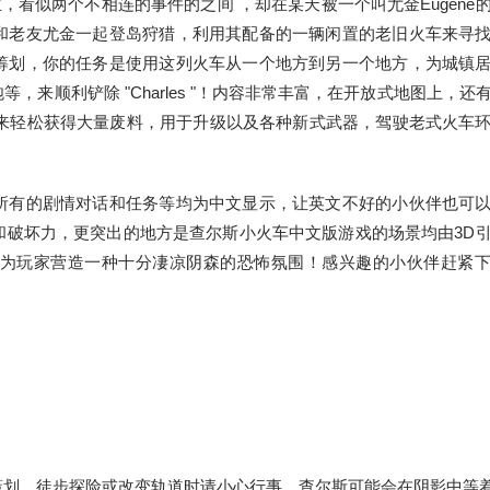
，看似两个不相连的事件的之间 ，却在某天被一个叫尤金Eugene
和老友尤金一起登岛狩猎，利用其配备的一辆闲置的老旧火车来寻
筹划，你的任务是使用这列火车从一个地方到另一个地方，为城镇
来顺利铲除 "Charles "！内容非常丰富，在开放式地图上，还
务来轻松获得大量废料，用于升级以及各种新式武器，驾驶老式火车
所有的剧情对话和任务等均为中文显示，让英文不好的小伙伴也可
和破坏力，更突出的地方是查尔斯小火车中文版游戏的场景均由3D
为玩家营造一种十分凄凉阴森的恐怖氛围！感兴趣的小伙伴赶紧
策划，徒步探险或改变轨道时请小心行事，查尔斯可能会在阴影中等