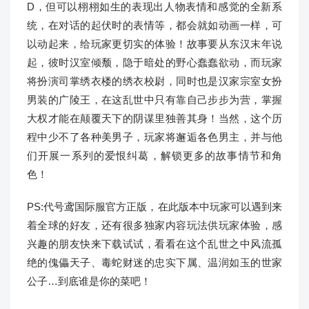
D，但可以栩栩如生的表现出人物表情和感觉的全新系
统，在对话的起伏时的表情等，都会就如动画一样，可
以动起来，给玩家更切实的体验！故事要从东汉末年说
起，彼时汉室倾颓，隐于暗处的野心蠢蠢欲动，而玩家
将扮演司掌绣衣楼的绣衣校尉，同时也是汉家宗室女扮
男装的广陵王，在这乱世中只有靠自己步步为营，掌握
大权才能在颠覆天下的阴谋里独善其身！当然，这个历
程中少不了各种美男子，玩家将邂逅各色男主，并与他
们开展一系列的爱恨纠葛，解锁更多的故事情节和角
色！
PS:代号鸢国际服官方正版，在此版本中玩家可以遇到来
着全球的好友，还有很多独家内容玩法供玩家体验，感
兴趣的朋友快来下载试试，看看在这个乱世之中风流孤
绝的傀儡天子、毒蛇财迷的忠实下属、温润如玉的世家
公子…到底谁是你的菜吧！