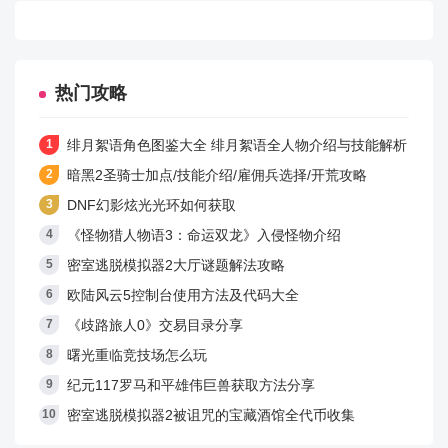
4、第六回合：颜良放大吸收大招，其他人放大，然后就
是正常普攻，有大放大，尽量让伤害最高的活到最后。
热门攻略
绯月絮语角色图鉴大全 绯月絮语全人物介绍与技能解析
暗黑2圣骑士加点/技能介绍/雇佣兵选择/开荒攻略
5、第九回合：孙尚香放大之前秒掉，不然抗不过去，我
DNF幻影炫光光环如何获取
最后剩杨修，大招可以秒掉。
《怪物猎人物语3：命运双龙》入侵怪物介绍
密室逃脱模拟器2大厅谜题解法攻略
欧陆风云5控制台使用方法及代码大全
游戏亮点
《歧路旅人0》交易目录分享
1、融合了非常丰富的剧情故事资源，感受更加浪漫的爱
曙光重临竞技场怎么玩
情故事和内容。
纪元117罗马和平雄伟巨兽获取方法分享
密室逃脱模拟器2被诅咒的宝藏酒馆全代币收集
2、在游戏里面开启全新的冒险战斗游戏，和众多的玩家
同时在线竞技对抗。