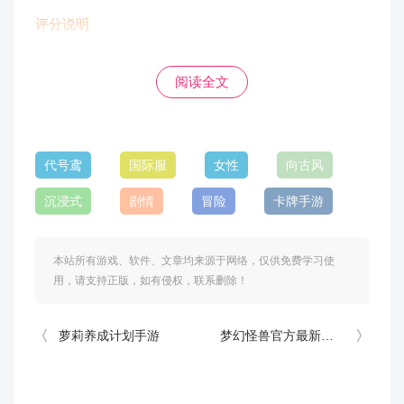
评分说明
EX：人权卡级别
阅读全文
T0：十分强力且通用
T1：比较强力
代号鸢
国际服
女性
向古风
T2：特定环境有用
沉浸式
剧情
冒险
卡牌手游
本站所有游戏、软件、文章均来源于网络，仅供免费学习使
三、兰台2-30怎么过？
用，请支持正版，如有侵权，联系删除！
阵容：
萝莉养成计划手游
梦幻怪兽官方最新正版
四个伤害最高的输出（最好是单体）+一个盾（这里用的
1w血颜良）。