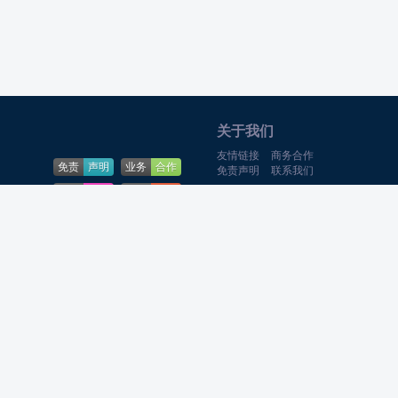
关于我们
友情链接
商务合作
免责
声明
业务
合作
免责声明
联系我们
下载
帮助
问题
反馈
Theme By
游戏猫
合作QQ:369-
8522
网站
地图
CopyRright qwdzw.cn Rights
Theme
游戏攻略网
Reserved.
鲁ICP备20007539号-1
主题
官网
Powered
游戏攻略网
MySSL
安全认证
融合CDN
腾讯云
CDN
京东云