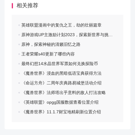
相关推荐
ps：队长用提高伤害的卡。
英雄联盟漫画中的复仇之王，劫的壮丽篇章
原神游戏UP主激励计划2023，探索新世界与挑战自我
原神，探索神秘的清籁旧忆之路
打法：
王者荣耀s40更新了哪些内容
最终幻想14水晶世界军票如何兑换探险币
1、第一二回合：全员普攻，让五个人都活着（血量最低
不能被秒掉）。
《魔兽世界》浸血的黑暗低语宝典获得方法
《命运方舟》二周年庆典路易城堡活动介绍
2、第三回合：颜良放大抗伤害并且还活着，其他人放
《魔兽世界》法师塔出乎意料的敌人打法攻略
大。
《英雄联盟》opgg国服数据查看位置介绍
3、第四五回合：在孙尚香第二个大之前秒掉孙权，可以
《魔兽世界》11.1.7财宝地精刷新位置介绍
抗一波孙权的大（随机失去一个队友），这个时候我们
可能还剩四个人。