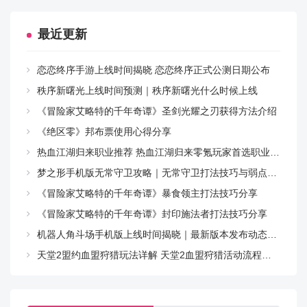
3、能够和不同的敌人展开竞技和作战，游戏的画面内容
最近更新
是非常不错的。
恋恋终序手游上线时间揭晓 恋恋终序正式公测日期公布
4、多样化的竞技作战玩法模式等待你来挑战，非常精彩
秩序新曙光上线时间预测｜秩序新曙光什么时候上线
的游戏对战玩法。
《冒险家艾略特的千年奇谭》圣剑光耀之刃获得方法介绍
《绝区零》邦布票使用心得分享
更新日志
热血江湖归来职业推荐 热血江湖归来零氪玩家首选职业指南
v1.2.12版本
梦之形手机版无常守卫攻略｜无常守卫打法技巧与弱点解析
小错误修复和改进。安装或更新到最新版本来查看！
《冒险家艾略特的千年奇谭》暴食领主打法技巧分享
《冒险家艾略特的千年奇谭》封印施法者打法技巧分享
代号鸢国际服 v1.2.12 下载
机器人角斗场手机版上线时间揭晓｜最新版本发布动态与预约入口
天堂2盟约血盟狩猎玩法详解 天堂2血盟狩猎活动流程与技巧指南
百度网盘下载
下载
夸克网盘下载
下载