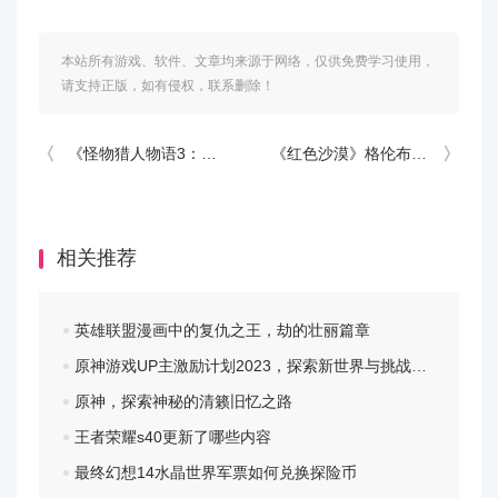
本站所有游戏、软件、文章均来源于网络，仅供免费学习使用，
请支持正版，如有侵权，联系删除！
《怪物猎人物语3：命运双龙》白银纪念章成就攻略
《红色沙漠》格伦布莱特大宅的主人任务攻略分享
相关推荐
英雄联盟漫画中的复仇之王，劫的壮丽篇章
原神游戏UP主激励计划2023，探索新世界与挑战自我
原神，探索神秘的清籁旧忆之路
王者荣耀s40更新了哪些内容
最终幻想14水晶世界军票如何兑换探险币