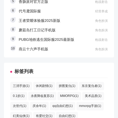
香肠派对官方正版
枪战射击
代号鸢国际服
经营养成
王者荣耀体验服2025新版
角色扮演
蘑菇岛打工日记手机版
角色扮演
PUBG地铁逃生国际服2025最新版
枪战射击
燕云十六声手机版
角色扮演
标签列表
三消手游(1)
休闲剧情(1)
拼图复仇(1)
东京复仇者(1)
0.1折(1)
永夜降临复苏(1)
MMORPG(1)
美术品质(1)
次世代(1)
庆余年(1)
qq自由幻想(1)
mmorpg手游(1)
幻美仙侠(1)
有爱社交(1)
自由幻想(1)