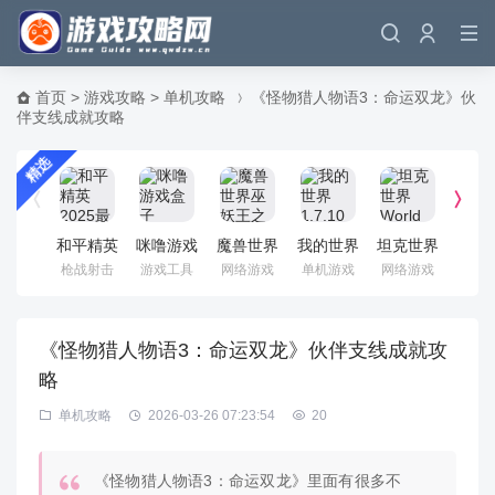
首页
>
游戏攻略
>
单机攻略
《怪物猎人物语3：命运双龙》伙
伴支线成就攻略
精选
和平精英
咪噜游戏
魔兽世界
我的世界
坦克世界
《魔
2025最
盒子
巫妖王之
1.7.10电
World Of
界》
枪战射击
游戏工具
网络游戏
单机游戏
网络游戏
单机
新版
怒 国服
脑版 官
Tanks 国
怀旧
中文客户
方正式版
服客户端
色客
端
《怪物猎人物语3：命运双龙》伙伴支线成就攻
略
单机攻略
2026-03-26 07:23:54
20
《怪物猎人物语3：命运双龙》里面有很多不