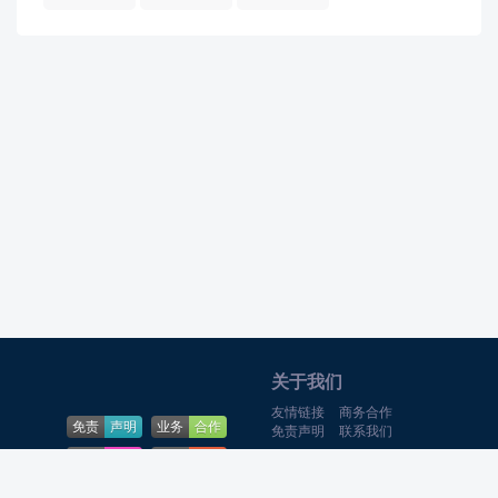
关于我们
友情链接
商务合作
免责
声明
业务
合作
免责声明
联系我们
下载
帮助
问题
反馈
Theme By
游戏猫
合作QQ:369-
8522
网站
地图